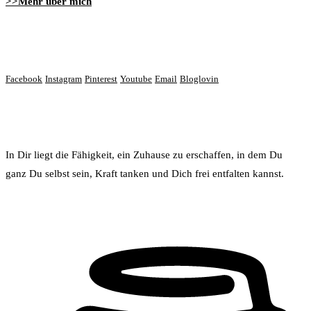
>>Mehr über mich
Lass‘ uns vernetzen
Facebook
Instagram
Pinterest
Youtube
Email
Bloglovin
Du bist wundervoll!
In Dir liegt die Fähigkeit, ein Zuhause zu erschaffen, in dem Du
ganz Du selbst sein, Kraft tanken und Dich frei entfalten kannst.
Buy Me a Coffee