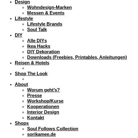
Design
Wohndesign-Marken
Messen & Events
Lifestyle
Lifestyle Brands
Soul Talk
DIY
Alle DIYs
Ikea Hacks
DIY Dekoration
Downloads (Freebies, Printables, Anleitungen)
Reisen & Hotels
Shop The Look
About
Worum geht’s?
Presse
Workshop/Kurse
Kooperationen
Interior Design
Kontakt
Shops
Soul Follows Collection
sorikamee.de