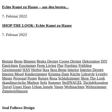
Echte Kunst zu Hause – aus den besten...
7. Februar 2022
SHOP THE LOOK: Echte Kunst zu Hause
7. Februar 2022
Wie wäre es mit…
Benuta
Besta
Blumen
Bruka Design
Cooee Design
Dekoration
DIY
Einrichten
Esszimmer
Ferm Living
Flur
Freebies
Frühling
Gewinnspiel
HAY
Herbst
Ikea
Ikea Besta
Interior
Interior Design
Interior Mood
Kinderzimmer
Kristina Dam
Küche
Lifestyle
Lyngby
Muuto
Personal
Poster
Reisen
Rosa
Schlafzimmer
Shop The Look
skandinavische Marken
Sofa
Sommer
StoffNAGEL
Tischdekoration
Travel
Unser Haus
Urban Jungle
Vasen
Weihnachten
Wohnzimmer
Zimmerpflanzen
Soul Follows Design