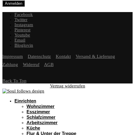
Facebook
Twitter
Instagram
Pinterest
Youtube
Email
Bloglovin
lmpressum
Datenschutz
Kontakt
Versand & Lieferung
Zahlung
Widerruf
AGB
Back To Top
Vertrag widerrufen
Einrichten
Wohnzimmer
Esszimmer
Schlafzimmer
Arbeitszimmer
Küche
Flur & Unter der Treppe