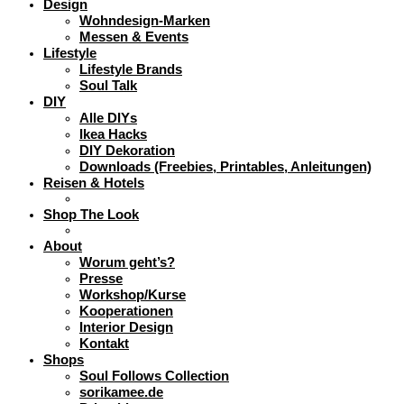
Design
Wohndesign-Marken
Messen & Events
Lifestyle
Lifestyle Brands
Soul Talk
DIY
Alle DIYs
Ikea Hacks
DIY Dekoration
Downloads (Freebies, Printables, Anleitungen)
Reisen & Hotels
Shop The Look
About
Worum geht’s?
Presse
Workshop/Kurse
Kooperationen
Interior Design
Kontakt
Shops
Soul Follows Collection
sorikamee.de