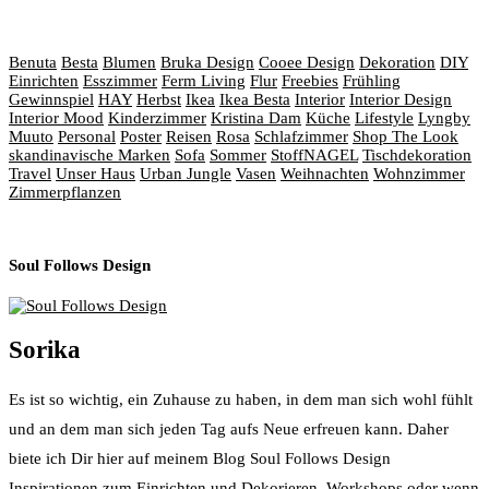
Wie wäre es mit…
Benuta
Besta
Blumen
Bruka Design
Cooee Design
Dekoration
DIY
Einrichten
Esszimmer
Ferm Living
Flur
Freebies
Frühling
Gewinnspiel
HAY
Herbst
Ikea
Ikea Besta
Interior
Interior Design
Interior Mood
Kinderzimmer
Kristina Dam
Küche
Lifestyle
Lyngby
Muuto
Personal
Poster
Reisen
Rosa
Schlafzimmer
Shop The Look
skandinavische Marken
Sofa
Sommer
StoffNAGEL
Tischdekoration
Travel
Unser Haus
Urban Jungle
Vasen
Weihnachten
Wohnzimmer
Zimmerpflanzen
Soul Follows Design
Sorika
Es ist so wichtig, ein Zuhause zu haben, in dem man sich wohl fühlt
und an dem man sich jeden Tag aufs Neue erfreuen kann. Daher
biete ich Dir hier auf meinem Blog Soul Follows Design
Inspirationen zum Einrichten und Dekorieren, Workshops oder wenn