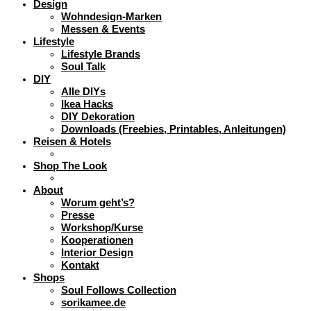
Design
Wohndesign-Marken
Messen & Events
Lifestyle
Lifestyle Brands
Soul Talk
DIY
Alle DIYs
Ikea Hacks
DIY Dekoration
Downloads (Freebies, Printables, Anleitungen)
Reisen & Hotels
Shop The Look
About
Worum geht’s?
Presse
Workshop/Kurse
Kooperationen
Interior Design
Kontakt
Shops
Soul Follows Collection
sorikamee.de