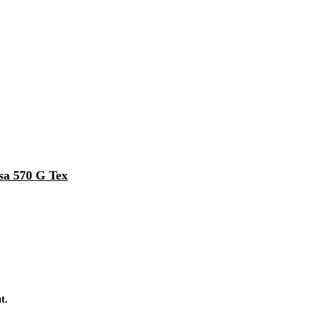
a 570 G Tex
t.