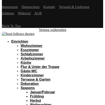
lmpressum
Datenschutz
Kontakt
Versand & Lieferung
Zahlung
Widerruf
AGB
Back To Top
Vertrag widerrufen
Einrichten
Wohnzimmer
Esszimmer
Schlafzimmer
Arbeitszimmer
Küche
Flur & Unter der Treppe
Gäste-WC
Kinderzimmer
Terrasse & Garten
Dekoration
Seasons
Januar/Februar
Frühling
Herbst
Weihnachten