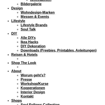
Bildergalerie
Design
Wohndesign-Marken
Messen & Events
Lifestyle
Lifestyle Brands
Soul Talk
DIY
Alle DIYs
Ikea Hacks
DIY Dekoration
Downloads (Freebies, Printables, Anleitungen)
Reisen & Hotels
Shop The Look
About
Worum geht’s?
Presse
Workshop/Kurse
Kooperationen
Interior Design
Kontakt
Shops
Soul Follows Collection